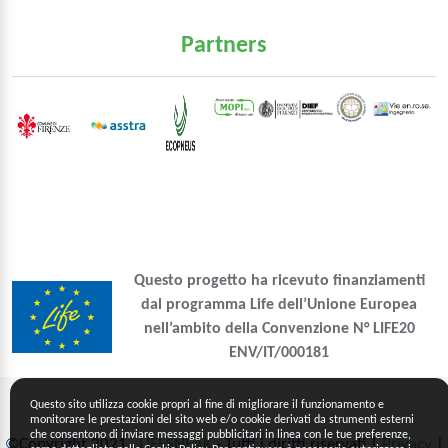
Partners
Questo progetto ha ricevuto finanziamenti
dal programma Life dell’Unione Europea
nell’ambito della Convenzione N° LIFE20
ENV/IT/000181
Questo sito utilizza cookie propri al fine di migliorare il funzionamento e
monitorare le prestazioni del sito web e/o cookie derivati da strumenti esterni
che consentono di inviare messaggi pubblicitari in linea con le tue preferenze,
©Copyright 2021
LIFESNEAK
- Tutti i diritti riservati |
Privacy
|